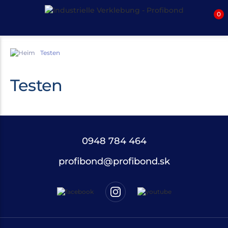
0
Testen
Testen
0948 784 464
profibond@profibond.sk