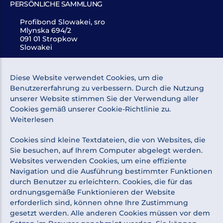
PERSÖNLICHE SAMMLUNG
Profibond Slowakei, sro
Mlynska 694/2
091 01 Stropkow
Slowakei
Diese Website verwendet Cookies, um die
ÜBER DAS EINKAUFEN
Benutzererfahrung zu verbessern. Durch die Nutzung
unserer Website stimmen Sie der Verwendung aller
ÜBER UNS
Cookies gemäß unserer Cookie-Richtlinie zu.
Weiterlesen
NEWSLETTER
Cookies sind kleine Textdateien, die von Websites, die
Sie besuchen, auf Ihrem Computer abgelegt werden.
Websites verwenden Cookies, um eine effiziente
Navigation und die Ausführung bestimmter Funktionen
durch Benutzer zu erleichtern. Cookies, die für das
Ich stimme der Verarbeitung personenbezogener Daten
ordnungsgemäße Funktionieren der Website
erforderlich sind, können ohne Ihre Zustimmung
zu Marketingzwecken zu.
Datenschutzrichtlinie
.
gesetzt werden. Alle anderen Cookies müssen vor dem