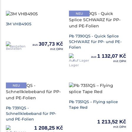
NEU
3M VHB4905
Pb 7390QS - Quick Splice
SCHWARZ für PP- und PE-
307,73 Kč
aus
Bestellen
Folien
mit DPH
1 132,07 Kč
aus
Auf Lager
mit DPH
NEU
Pb 7351QS – Flying splice
Tape Red
Pb 7391QS -
Schnellklebeband für PP-
und PE-Folien
1 213,52 Kč
1 208,25 Kč
mit DPH