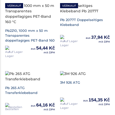
VERKAUF
VERKAUF
Pb 2077T Doppelseitiges
Klebeband
Pb2210, 1000 mm x 50 m
Transparentes
37,94 Kč
aus
doppellagiges PET-Band 160
Auf Lager
mit DPH
°C
54,44 Kč
aus
Auf Lager
mit DPH
3M 926 ATG
Pb 265 ATG
Transferklebeband
154,35 Kč
aus
Auf Lager
64,16 Kč
mit DPH
aus
Bestellen
mit DPH