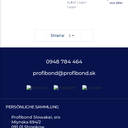
Auf Lager
mit DPH
Strana:
1
0948 784 464
profibond@profibond.sk
PERSÖNLICHE SAMMLUNG
Profibond Slowakei, sro
Mlynska 694/2
091 01 Stropkow