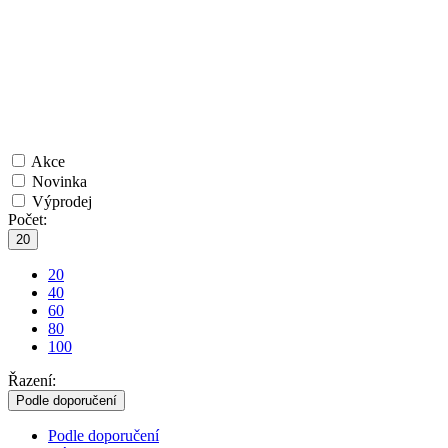
Akce
Novinka
Výprodej
Počet:
20
20
40
60
80
100
Řazení:
Podle doporučení
Podle doporučení