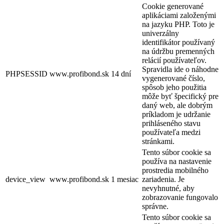
Cookie generované
aplikáciami založenými
na jazyku PHP. Toto je
univerzálny
identifikátor používaný
na údržbu premenných
relácií používateľov.
Spravidla ide o náhodne
PHPSESSID
www.profibond.sk
14 dní
vygenerované číslo,
spôsob jeho použitia
môže byť špecifický pre
daný web, ale dobrým
príkladom je udržanie
prihláseného stavu
používateľa medzi
stránkami.
Tento súbor cookie sa
používa na nastavenie
prostredia mobilného
device_view
www.profibond.sk
1 mesiac
zariadenia. Je
nevyhnutné, aby
zobrazovanie fungovalo
správne.
Tento súbor cookie sa