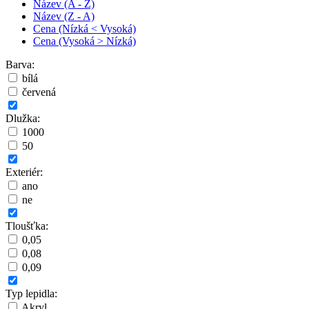
Název (A - Z)
Název (Z - A)
Cena (Nízká < Vysoká)
Cena (Vysoká > Nízká)
Barva:
bílá
červená
Dlužka:
1000
50
Exteriér:
ano
ne
Tloušťka:
0,05
0,08
0,09
Typ lepidla:
Akryl