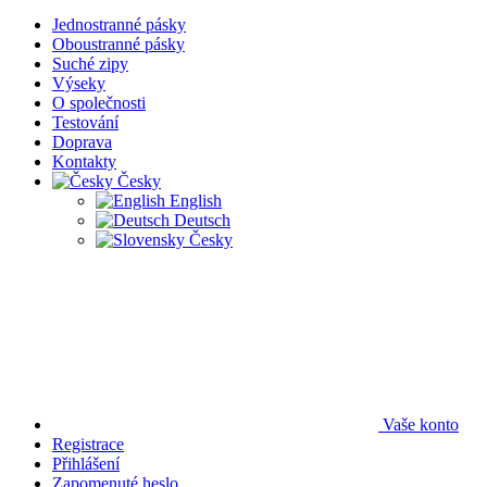
Jednostranné pásky
Oboustranné pásky
Suché zipy
Výseky
O společnosti
Testování
Doprava
Kontakty
Česky
English
Deutsch
Česky
Vaše konto
Registrace
Přihlášení
Zapomenuté heslo