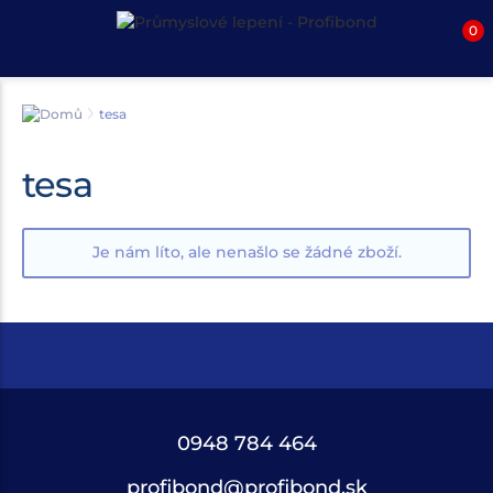
0
tesa
tesa
Je nám líto, ale nenašlo se žádné zboží.
0948 784 464
profibond@profibond.sk