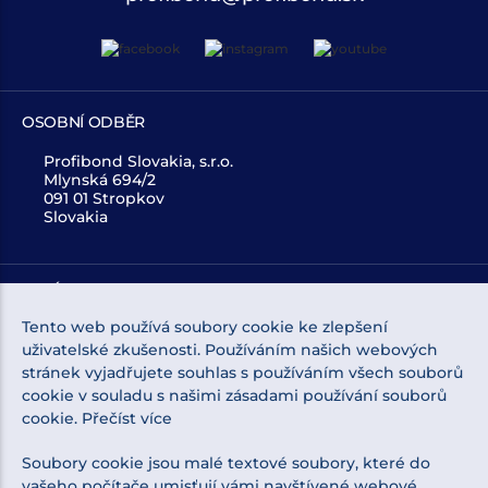
OSOBNÍ ODBĚR
Profibond Slovakia, s.r.o.
Mlynská 694/2
091 01 Stropkov
Slovakia
O NÁKUPU
Tento web používá soubory cookie ke zlepšení
O NÁS
uživatelské zkušenosti. Používáním našich webových
stránek vyjadřujete souhlas s používáním všech souborů
cookie v souladu s našimi zásadami používání souborů
NEWSLETTER
cookie.
Přečíst více
Soubory cookie jsou malé textové soubory, které do
vašeho počítače umisťují vámi navštívené webové