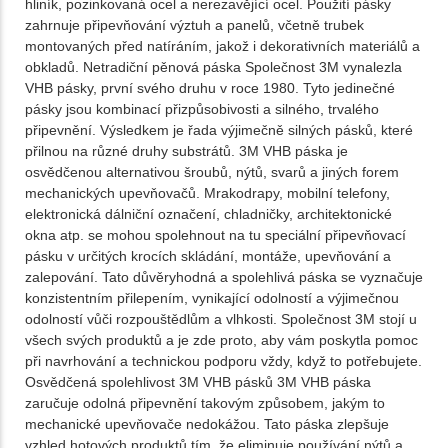
hliník, pozinkovaná ocel a nerezavějící ocel. Použití pásky
zahrnuje připevňování výztuh a panelů, včetně trubek
montovaných před natíráním, jakož i dekorativních materiálů a
obkladů. Netradiční pěnová páska Společnost 3M vynalezla
VHB pásky, první svého druhu v roce 1980. Tyto jedinečné
pásky jsou kombinací přizpůsobivosti a silného, ​​trvalého
připevnění. Výsledkem je řada výjimečně silných pásků, které
přilnou na různé druhy substrátů. 3M VHB páska je
osvědčenou alternativou šroubů, nýtů, svarů a jiných forem
mechanických upevňovačů. Mrakodrapy, mobilní telefony,
elektronická dálniční označení, chladničky, architektonické
okna atp. se mohou spolehnout na tu speciální připevňovací
pásku v určitých krocích skládání, montáže, upevňování a
zalepování. Tato důvěryhodná a spolehlivá páska se vyznačuje
konzistentním přilepením, vynikající odolností a výjimečnou
odolností vůči rozpouštědlům a vlhkosti. Společnost 3M stojí u
všech svých produktů a je zde proto, aby vám poskytla pomoc
při navrhování a technickou podporu vždy, když to potřebujete.
Osvědčená spolehlivost 3M VHB pásků 3M VHB páska
zaručuje odolná připevnění takovým způsobem, jakým to
mechanické upevňovače nedokážou. Tato páska zlepšuje
vzhled hotových produktů tím, že eliminuje používání nýtů a