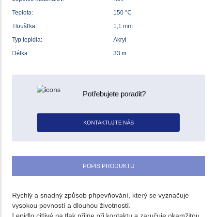
Teplota:
150 °C
Tloušťka:
1,1 mm
Typ lepidla:
Akryl
Délka:
33 m
Potřebujete poradit?
KONTAKTUJTE NÁS
POPIS PRODUKTU
Rychlý a snadný způsob připevňování, který se vyznačuje
vysokou pevností a dlouhou životností.
Lepidlo citlivé na tlak přilne při kontaktu a zaručuje okamžitou