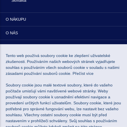
Slovakia
O NÁKUPU
O NÁS
NEWSLETTER
Tento web používá soubory cookie ke zlepšení uživatelské
zkušenosti. Používáním našich webových stránek vyjadřujete
souhlas s používáním všech souborů cookie v souladu s našimi
zásadami používání souborů cookie.
Přečíst více
Souhlasím se zpracováním osobních údajů pro marketingové
Soubory cookie jsou malé textové soubory, které do vašeho
účely.
Zásady ochrany osobních údajů
.
počítače umisťují vámi navštívené webové stránky. Weby
používají soubory cookie k usnadnění efektivní navigace a
provedení určitých funkcí uživatelům. Soubory cookie, které jsou
potřebné pro správné fungování webu, lze nastavit bez vašeho
souhlasu. Všechny ostatní soubory cookie musí být před
nastavením v prohlížeči schváleny. Svůj souhlas s používáním
souborů cookie můžete kdykoli změnit na této stránce.