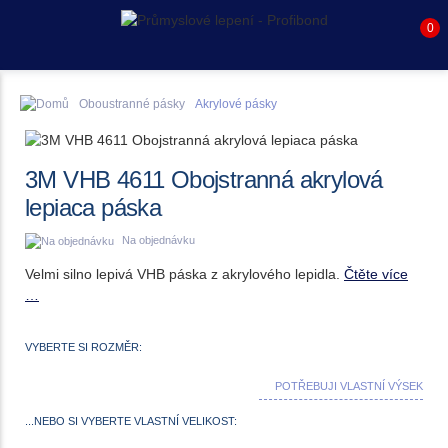
0
Oboustranné pásky
Akrylové pásky
3M VHB 4611 Obojstranná akrylová
lepiaca páska
Na objednávku
Velmi silno lepivá VHB páska z akrylového lepidla.
Čtěte více
…
VYBERTE SI ROZMĚR:
POTŘEBUJI VLASTNÍ VÝSEK
...NEBO SI VYBERTE VLASTNÍ VELIKOST: