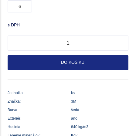
s DPH
DO KOŠÍKU
Jednotka:
ks
Značka:
3M
Barva:
šedá
Exteriér:
ano
Hustota:
840 kg/m3
Lepenie materiálov:
Kov