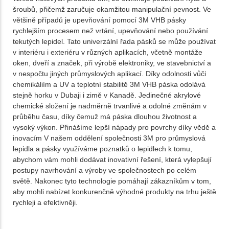
šroubů, přičemž zaručuje okamžitou manipulační pevnost. Ve
většině případů je upevňování pomocí 3M VHB pásky
rychlejším procesem než vrtání, upevňování nebo používání
tekutých lepidel. Tato univerzální řada pásků se může používat
v interiéru i exteriéru v různých aplikacích, včetně montáže
oken, dveří a značek, při výrobě elektroniky, ve stavebnictví a
v nespočtu jiných průmyslových aplikací. Díky odolnosti vůči
chemikáliím a UV a teplotní stabilitě 3M VHB páska odolává
stejně horku v Dubaji i zimě v Kanadě. Jedinečné akrylové
chemické složení je nadměrně trvanlivé a odolné změnám v
průběhu času, díky čemuž má páska dlouhou životnost a
vysoký výkon. Přinášíme lepší nápady pro povrchy díky vědě a
inovacím V našem oddělení společnosti 3M pro průmyslová
lepidla a pásky využíváme poznatků o lepidlech k tomu,
abychom vám mohli dodávat inovativní řešení, která vylepšují
postupy navrhování a výroby ve společnostech po celém
světě. Nakonec tyto technologie pomáhají zákazníkům v tom,
aby mohli nabízet konkurenčně výhodné produkty na trhu ještě
rychleji a efektivněji.