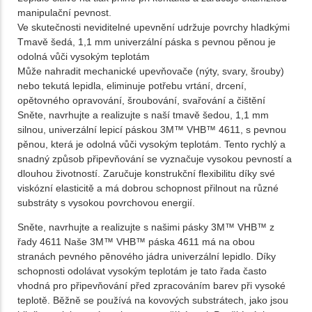
manipulační pevnost.
Ve skutečnosti neviditelné upevnění udržuje povrchy hladkými
Tmavě šedá, 1,1 mm univerzální páska s pevnou pěnou je
odolná vůči vysokým teplotám
Může nahradit mechanické upevňovače (nýty, svary, šrouby)
nebo tekutá lepidla, eliminuje potřebu vrtání, drcení,
opětovného opravování, šroubování, svařování a čištění
Sněte, navrhujte a realizujte s naší tmavě šedou, 1,1 mm
silnou, univerzální lepicí páskou 3M™ VHB™ 4611, s pevnou
pěnou, která je odolná vůči vysokým teplotám. Tento rychlý a
snadný způsob připevňování se vyznačuje vysokou pevností a
dlouhou životností. Zaručuje konstrukční flexibilitu díky své
viskózní elasticitě a má dobrou schopnost přilnout na různé
substráty s vysokou povrchovou energií.
Sněte, navrhujte a realizujte s našimi pásky 3M™ VHB™ z
řady 4611 Naše 3M™ VHB™ páska 4611 má na obou
stranách pevného pěnového jádra univerzální lepidlo. Díky
schopnosti odolávat vysokým teplotám je tato řada často
vhodná pro připevňování před zpracováním barev při vysoké
teplotě. Běžně se používá na kovových substrátech, jako jsou